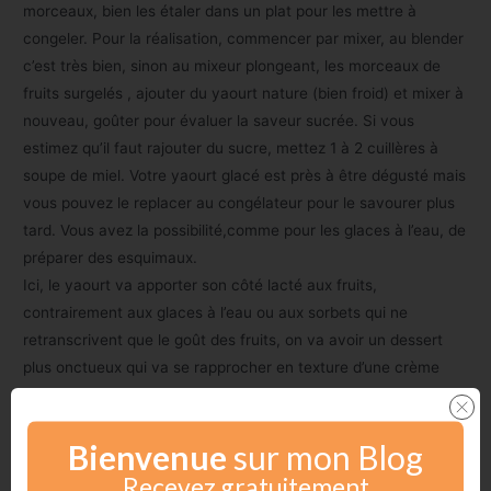
morceaux, bien les étaler dans un plat pour les mettre à
congeler. Pour la réalisation, commencer par mixer, au blender
c’est très bien, sinon au mixeur plongeant, les morceaux de
fruits surgelés , ajouter du yaourt nature (bien froid) et mixer à
nouveau, goûter pour évaluer la saveur sucrée. Si vous
estimez qu’il faut rajouter du sucre, mettez 1 à 2 cuillères à
soupe de miel. Votre yaourt glacé est près à être dégusté mais
vous pouvez le replacer au congélateur pour le savourer plus
tard. Vous avez la possibilité,comme pour les glaces à l’eau, de
préparer des esquimaux.
Ici, le yaourt va apporter son côté lacté aux fruits,
contrairement aux glaces à l’eau ou aux sorbets qui ne
retranscrivent que le goût des fruits, on va avoir un dessert
plus onctueux qui va se rapprocher en texture d’une crème
glacée.
Cette technique est très facile à improviser pour faire manger
Bienvenue
sur mon Blog
des fruits à vos enfants toute l’année, avec une petite réserve
de fruits au congélateur et quelques yaourts dans le
Recevez gratuitement