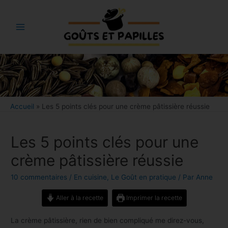
Aller
au
contenu
Main
Menu
Bouton
Accueil
»
Les 5 points clés pour une crème pâtissière réussie
Les 5 points clés pour une
crème pâtissière réussie
10 commentaires
/
En cuisine
,
Le Goût en pratique
/ Par
Anne
Aller à la recette
Imprimer la recette
La crème pâtissière, rien de bien compliqué me direz-vous,