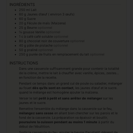
INGRÉDIENTS
250
ml
Lait
60
g
Jaunes d’œuf ( environ 3 œufs)
60
g
Sucre
20
g
Fécule de maïs (Maizena)
25
g
Beurre
optionnel
¼
gousse
Vanille
optionnel
1
c à café
café soluble
optionnel
80
g
chocolat noir de couverture
optionnel
40
g
pâte de pistache
optionnel
50
g
praliné
optionnel
250
g
purée de fruits en remplacement du lait
optionnel
INSTRUCTIONS
Dans une casserole suffisamment grande pour contenir la totalité
de la crème, mettre le lait à chauffer avec vanille, épices, zestes…
en fonction de la recette.
Pendant ce temps dans un grand cul de poule ou saladier, mélanger
au fouet
dès qu'ils sont en contact
, les jaunes d’œuf et le sucre.
quand le mélange est homogène ajouter la maïzena.
Verser le lait
petit à petit et sans arrêter de mélanger
sur les
jaunes et le sucre.
Remettre l'ensemble du mélange dans la casserole sur le feu,
mélangez sans cesse
en allant bien chercher sur les parois et le
fond de la casserole. La préparation va épaissir et bouillir,
poursuivre la cuisson pendant au moins 1 minute
à partir du
début de l'ébullition.
Sortir la casserole du feu, ajouter le beurre (facultatif, dépend de