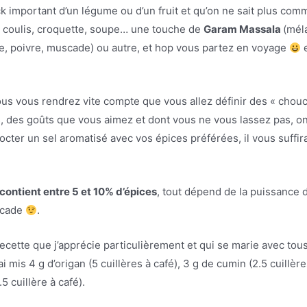
ck important d’un légume ou d’un fruit et qu’on ne sait plus co
t, coulis, croquette, soupe… une touche de
Garam Massala
(mél
e, poivre, muscade) ou autre, et hop vous partez en voyage
e
us vous rendrez vite compte que vous allez définir des « cho
tes, des goûts que vous aimez et dont vous ne vous lassez pas, 
ter un sel aromatisé avec vos épices préférées, il vous suffira
contient entre 5 et 10% d’épices
, tout dépend de la puissance d
scade
.
recette que j’apprécie particulièrement et qui se marie avec tous
i mis 4 g d’origan (5 cuillères à café), 3 g de cumin (2.5 cuillèr
.5 cuillère à café).