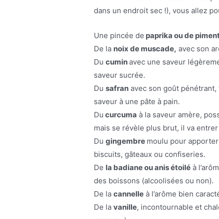
dans un endroit sec !), vous allez p
Une pincée de
paprika ou de piment
De la
noix de muscade,
avec son ar
Du
cumin
avec une saveur légèremen
saveur sucrée.
Du
safran
avec son goût pénétrant, t
saveur à une pâte à pain.
Du
curcuma
à la saveur amère, poss
mais se révèle plus brut, il va entr
Du
gingembre
moulu pour apporter
biscuits, gâteaux ou confiseries.
De
la badiane ou anis étoilé
à l’arôm
des boissons (alcoolisées ou non).
De la
cannelle
à l’arôme bien caract
De la
vanille
, incontournable et cha