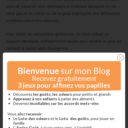
pots de yaourts) tous identiques à l’intérieur desquels on va
venir placer du coton ou de la gaze imprégnée des différentes
matières odorantes retenues.
Pour tester les sensations gustatives, on peut utiliser un
support identique, suffisamment neutre pour révéler le goût de
l’aliment à tester sans divergence.
Bienvenue
sur mon Blog
Recevez gratuitement
3 jeux pour affinez vos papilles
Découvrez
les goûts, les odeurs
pour petits et grands
Apprenez à vos enfants
à parler des aliments
Devenez
incollables sur les accords mets-vins
Vous allez
recevoir
:
Le
Loto des odeurs
et le
Loto des goûts
, pour jouer en
famille
L'
Apéro Goût
, à jouer entre amis, à l'apéritif