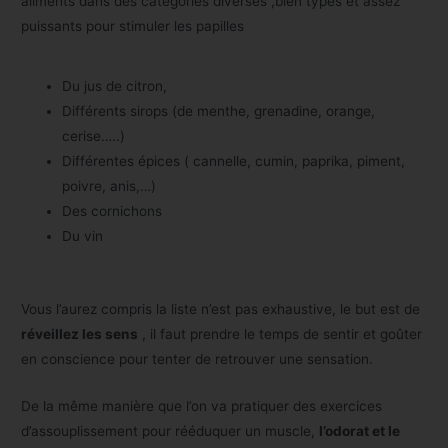
aliments dans des catégories diverses ,bien typés et assez
puissants pour stimuler les papilles
Du jus de citron,
Différents sirops (de menthe, grenadine, orange,
cerise…..)
Différentes épices ( cannelle, cumin, paprika, piment,
poivre, anis,…)
Des cornichons
Du vin
Vous l’aurez compris la liste n’est pas exhaustive, le but est de
réveillez les sens
, il faut prendre le temps de sentir et goûter
en conscience pour tenter de retrouver une sensation.
De la même manière que l’on va pratiquer des exercices
d’assouplissement pour rééduquer un muscle,
l’odorat et le